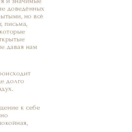
ия и значимые
 не доведённых
бытыми, но всё
, письма,
 которые
открытые
не давая нам
происходит
де долго
здух.
ащение к себе
Оно
покойная,