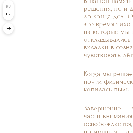
В нашей памяти
RU
решения, но и д
GR
до конца дел. 
это время тихо 
на которые мы 
откладывались 
вкладки в созн
чувствовать лё
Когда мы решае
почти физическ
копилась пыль,
Завершение — э
части внимания
освобождается,
но мощная, гот