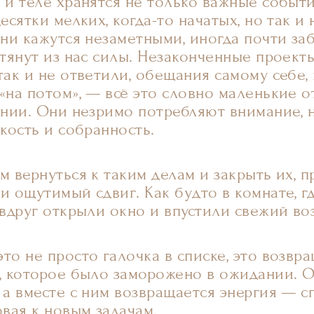
 и теле хранятся не только важные событ
есятки мелких, когда-то начатых, но так и
Они кажутся незаметными, иногда почти за
тянут из нас силы. Незаконченные проекты
так и не ответили, обещания самому себе,
«на потом», — всё это словно маленькие 
ании. Они незримо потребляют внимание, 
гкость и собранность.
м вернуться к таким делам и закрыть их, 
и ощутимый сдвиг. Как будто в комнате, г
 вдруг открыли окно и впустили свежий во
то не просто галочка в списке, это возвр
, которое было заморожено в ожидании. 
 а вместе с ним возвращается энергия — с
овая к новым задачам.