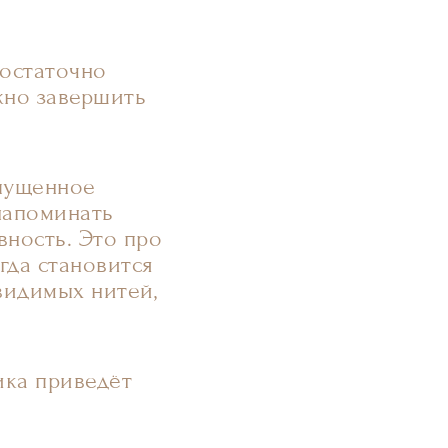
достаточно
жно завершить
тпущенное
 напоминать
вность. Это про
гда становится
евидимых нитей,
ика приведёт