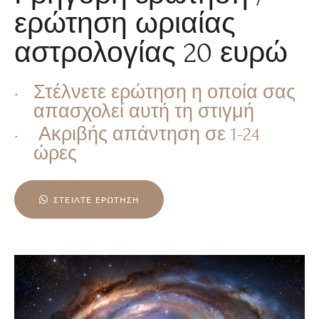
ερώτηση ωριαίας
αστρολογίας 20 ευρώ
Στέλνετε ερώτηση η οποία σας
απασχολεί αυτή τη στιγμή
Ακριβής απάντηση σε 1-24
ώρες
ΣΤΕΊΛΤΕ ΕΡΏΤΗΣΗ