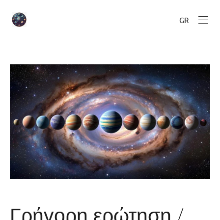
GR
Γρήγορη ερώτηση /