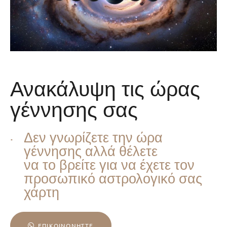
Ανακάλυψη τις ώρας
γέννησης σας
Δεν γνωρίζετε την ώρα
γέννησης αλλά θέλετε
να το βρείτε για να έχετε τον
προσωπικό αστρολογικό σας
χάρτη
ΕΠΙΚΟΙΝΩΝΉΣΤΕ